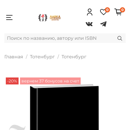
0
0
Главная
Тотенбург
Тотенбург
-20%
вернем 37 бонусов на счет