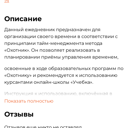
14
Описание
Данный ежедневник предназначен для
организации своего времени в соответствии с
принципами тайм-менеджмента метода
«Охотник». Он позволяет реализовать в
планировании приёмы управления временем,
освоенные в ходе образовательных программ по
«Охотнику» и рекомендуется к использованию
курсантами онлайн-школы «Учебка».
Инструкция к использованию, включённая в
структуру ежедневника, позволяет понять
Показать полностью
особенности его эксплуатации и теми, кто с
Отзывы
методом «Охотник» не знаком, но желает
повысить свою продуктивность за счёт
Отзывов еще никто не оставлял