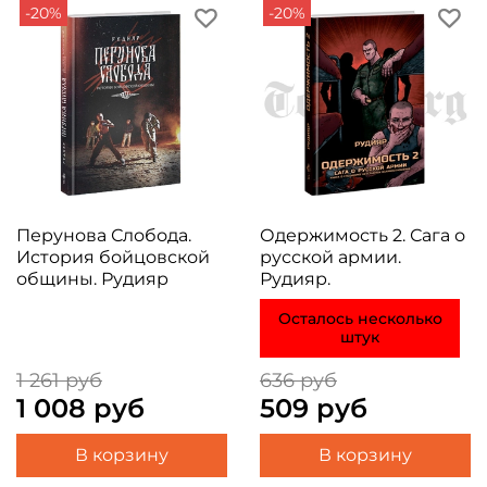
-20%
-20%
Перунова Слобода.
Одержимость 2. Сага о
История бойцовской
русской армии.
общины. Рудияр
Рудияр.
Осталось несколько
штук
1 261 руб
636 руб
1 008 руб
509 руб
В корзину
В корзину