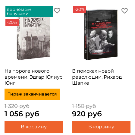
вернём 5%
-20%
бонусами
-20%
На пороге нового
В поисках новой
времени. Эдгар Юлиус
революции. Рихард
Юнг
Шапке
Тираж заканчивается
1 320 руб
1 150 руб
1 056 руб
920 руб
В корзину
В корзину