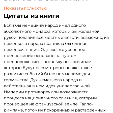
обращается к истории, философии и
Показать полностью
юриспруденции. Унитаризм или федерализм?
Цитаты из книги
Каковы должны быть субъекты
Если бы немецкий народ имел одного
федерации: этнические, исторические или
абсолютного монарха, который бы железной
экономические? Стоит ли
рукой подавил все местные власти, возможно, из
немецкого народа возникла бы единая
противостоять централизации, при которой
немецкая нация. Однако это условное
столица существует за
предложение основано на пустом
счет других регионов? Как получилось, что
предположении, поскольку по причинам,
судьбу Германии решает
которые будут рассмотрены позже, такое
развитие событий было немыслимо для
одна Пруссия, а земли лишены
германства. Дух немецкого народа и
самоуправления? Готовы ли граждане
действенная в нем идея универсальной
Империи противоречили возможности
ради стабильности отдать свою власть
процесса национального слияния, который
национальной бюрократии? А ежели нет, то
произошел на французской земле. Галло-
какие полномочия должны быть у центра и
римляне, потомки покоренных и растворенных
регионов? Каким образом внутренний выбор