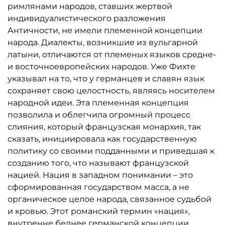
римлянами народов, ставших жертвой
между федерализмом и унитаризмом влияет на
индивидуалистического разложения
формирование внешней политики?
Античности, не имели племенной концепции
«Федерализм как мировоззрение» — это
народа. Диалекты, возникшие из вульгарной
рассуждения «правой» Консервативной
латыни, отличаются от племеных языков средне-
революции о том, какой должна быть Империя:
и восточноевропейских народов. Уже Фихте
централизованной и прусской или
указывал на то, что у германцев и славян язык
федералистской и общенемецкой.
сохраняет свою целостность, являясь носителем
народной идеи. Эта племенная концепция
позволила и облегчила огромный процесс
слияния, который французская монархия, так
сказать, инициировала как государственную
политику со своими подданными и приведшая к
созданию того, что называют французской
нацией. Нация в западном понимании – это
сформированная государством масса, а не
органическое целое народа, связанное судьбой
и кровью. Этот романский термин «нация»,
внутренне беднее германской концепции