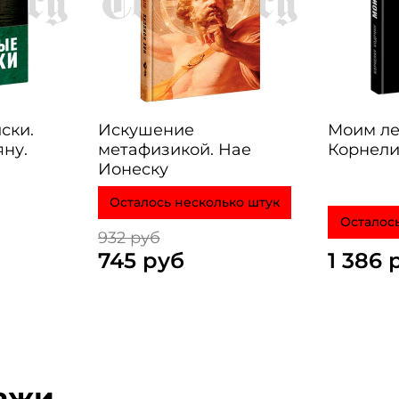
ски.
Искушение
Моим ле
ну.
метафизикой. Нае
Корнели
Ионеску
Осталось несколько штук
Осталос
932 руб
745 руб
1 386 
ажи