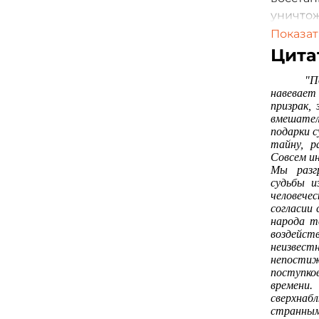
уничто
написал
Показат
личные
Цита
опытом 
"П
события
навевает
призрак,
Данная 
вмешате
доктриа
подарки с
тайну, р
Моцы, С
Совсем и
создани
Мы разг
обновле
судьбы и
человеч
каждое 
согласии 
философ
народа т
грандио
воздейст
неизвес
конечн
непостиж
доктрин
поступк
книга т
времен
сверхна
актуаль
странны
фундаме