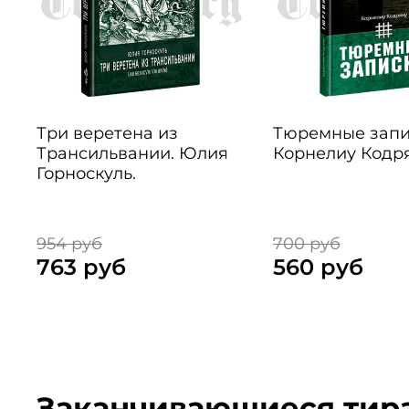
Три веретена из
Тюремные запи
Трансильвании. Юлия
Корнелиу Кодря
Горноскуль.
954 руб
700 руб
763 руб
560 руб
Заканчивающиеся тир