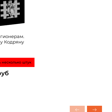
гионерам.
у Кодряну
ь несколько штук
руб