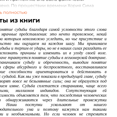
жено. По прошествии времени Хория Сима
 несколько внушительных работ, в которых
ь полностью
 воспоминания переплетаются с ценным
ты из книги
политического деятеля, заставшие поворотные
онятие судьбы благодаря самой условности этого слова
 XX века.
 мрачные представления: это нечто тревожное, некий
 за которым невозможно уследить, но чье присутствие и
книга представляет собой своего рода
льство мы ощущаем на каждом шагу. Мы принимаем
льный синтез. Продолжая мысль К. Кодряну и И.
удьбы и терпим ее удары, но не в наших силах разгадать ее
аспознать причины и изменить их в угоду своей воле.
има разворачивает легионерскую концепцию о
наче трактуется понятие судьбы в легионерской доктрине.
и Нового Человека и Воскресении
раничиваем судьбу и обреченность, выводим понятие
нного народа в Царстве Божьем. Рассматривая
з сферы абсурдного и беспросветного, восстанавливаем
еские способности ориентироваться и действовать в
звено цепочки "индивид-народ-Бог", в
с судьбой. Как мы уже показали в предыдущей главе, судьбу
ском и теологическом ракурсах, Сима рисует
ворят вовсе не безымянные силы; она не образуется под
зную панораму протяженности наций, их
вием извне. Судьба сплетается стараниями, чаще всего
тными, миллионов индивидов. Сопутствующая ей
ые цели и предназначение. Посвященная
имость объясняется тем, что последствия человеческих
е специфического румынского движения , эта
ов обнаруживаются через длительные промежутки
ем не менее представляется особенно
и. Наши поступки ускользают от нашего
блюдательного ума и поэтому кажутся нам такими
ной в наши дни, поскольку в ней затрагиваются
ми и необъяснимыми. Но если человек не стремится
нтальные вопросы о свободе, ответственности,