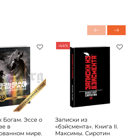
-44%
 Богам. Эссе о
Записки из
ве в
«бэйсмента». Книга II.
ованном мире.
Максимы. Сиротин