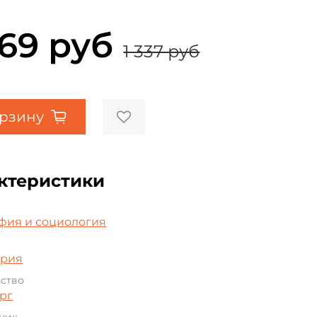
069 руб
1 337 руб
орзину
ктеристики
а
фия и социология
ория
ьство
рг