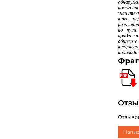
обнаружи
вере и 
помогае
значител
того, пе
разрушит
по пути
придется
общего с
творческ
индивида
Фраг
Отз
Отзывов
Напис