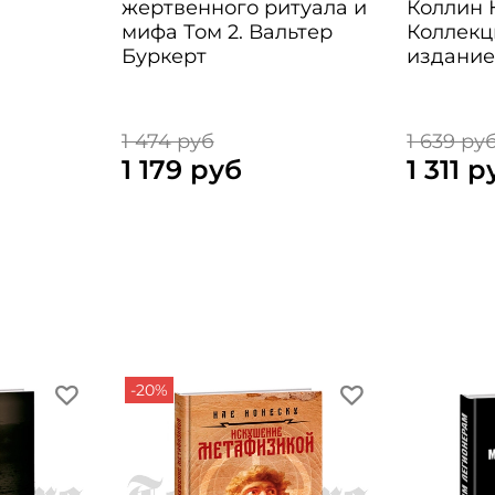
жертвенного ритуала и
Коллин 
мифа Том 2. Вальтер
Коллекц
Буркерт
издани
1 474 руб
1 639 ру
1 179 руб
1 311 р
-20%