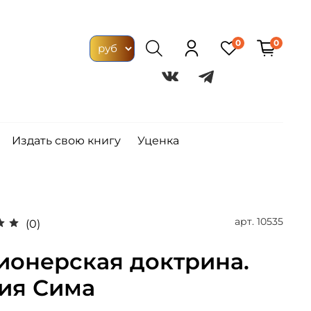
0
0
Издать свою книгу
Уценка
арт.
10535
(0)
ионерская доктрина.
ия Сима