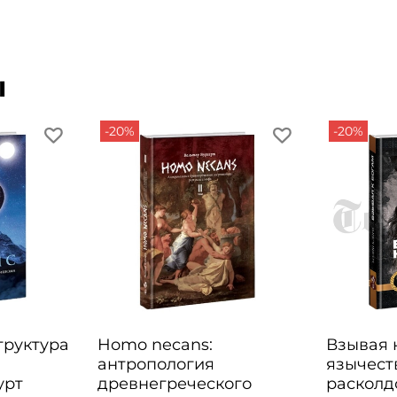
ы
-20%
-20%
Структура
Homo necans:
Взывая к
антропология
язычест
урт
древнегреческого
расколд