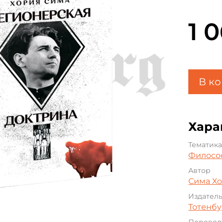
1 
В к
Хара
Тематик
Филосо
Автор
Сима Х
Издател
Тотенбу