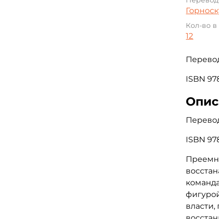
Перевод
Горнос
Кол-во в
12
Перевод
ISBN 978
Опис
Перевод
ISBN 978
Преемни
восстан
команда
фигуро
власти,
восстан