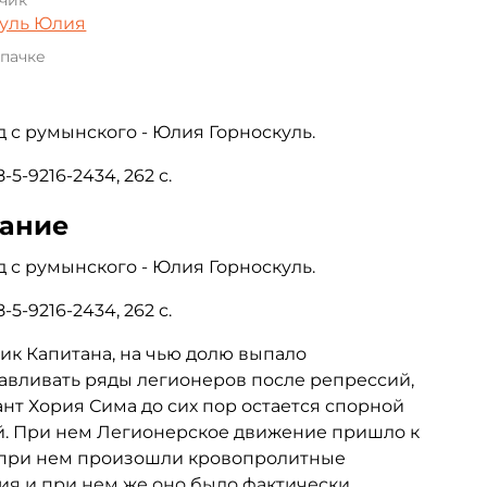
чик
куль Юлия
 пачке
 с румынского - Юлия Горноскуль.
-5-9216-2434, 262 с.
ание
 с румынского - Юлия Горноскуль.
-5-9216-2434, 262 с.
к Капитана, на чью долю выпало
авливать ряды легионеров после репрессий,
нт Хория Сима до сих пор остается спорной
й. При нем Легионерское движение пришло к
 при нем произошли кровопролитные
ия и при нем же оно было фактически