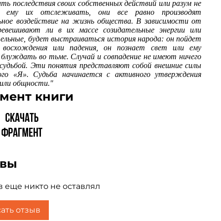
ть последствия своих собственных действий или разум не
чувстве национальной принадлежности.
т ему их отслеживать, они все равно производят
ьное воздействие на жизнь общества. В зависимости от
ревешивают ли в их массе созидательные энергии или
ельные, будет выстраиваться история народа: он пойдет
 восхождения или падения, он познает свет или ему
 блуждать во тьме. Случай и совпадение не имеют ничего
 судьбой. Эти понятия представляют собой внешние силы
ого «Я». Судьба начинается с активного утверждения
 или общности."
мент книги
ывы
 еще никто не оставлял
ать отзыв