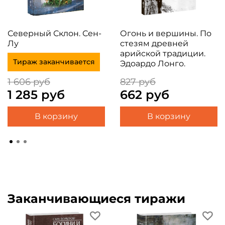
Северный Склон. Сен-
Огонь и вершины. По
Лу
стезям древней
арийской традиции.
Тираж заканчивается
Эдоардо Лонго.
1 606 руб
827 руб
1 285 руб
662 руб
В корзину
В корзину
Заканчивающиеся тиражи