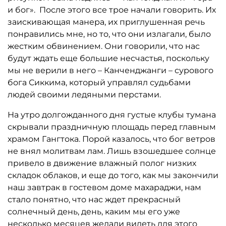
и бог». После этого все трое начали говорить. Их
заискивающая манера, их приглушенная речь
понравились мне, но то, что они излагали, было
жестким обвинением. Они говорили, что нас
будут ждать еще большие несчастья, поскольку
мы не верили в него – Канченджанги – сурового
бога Сиккима, который управлял судьбами
людей своими ледяными перстами.
На утро долгожданного дня густые клубы тумана
скрывали праздничную площадь перед главным
храмом Гангтока. Порой казалось, что бог ветров
не внял молитвам лам. Лишь взошедшее солнце
привело в движение влажный полог низких
складок облаков, и еще до того, как мы закончили
наш завтрак в гостевом доме махараджи, нам
стало понятно, что нас ждет прекрасный
солнечный день, день, каким мы его уже
несколько месяцев желали видеть для этого