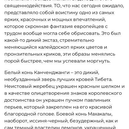
священнодействия. ТО, что нас сегодня ожидало,
представляло собой воистину одно из самых
ярких, красочных и мощных впечатлений,
которое скромная фантазия европейцев с
трудом вообще могла себе обрисовать. Это был
какой-то дикий экстаз, стремительно
меняющийся калейдоскоп ярких цветов и
пронзительных криков, эти образы менялись
порой быстрее, чем мы успевали моргнуть.
Белый конь Канченджанги – это дикий,
необузданный зверь лучших кровей Тибета.
Неистовый жеребец украшен красным шелком и
в качестве олицетворения знаков королевского
достоинства он украшен пучком павлиньих
перьев, который закреплен на его красивой
благородной голове. Боевой конь Махакалы,
наоборот, иссиня-черный, безудержный, как и
сам темный властелин демонов, украшенный