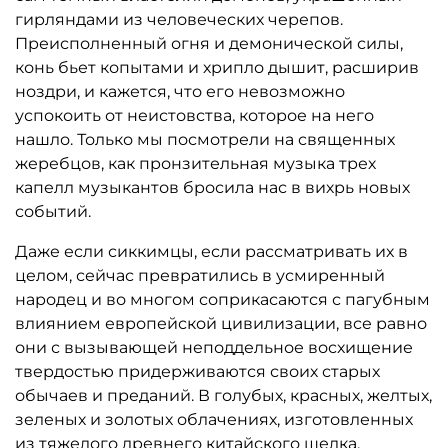
гирляндами из человеческих черепов.
Преисполненный огня и демонической силы,
конь бьет копытами и хрипло дышит, расширив
ноздри, и кажется, что его невозможно
успокоить от неистовства, которое на него
нашло. Только мы посмотрели на священных
жеребцов, как пронзительная музыка трех
капелл музыкантов бросила нас в вихрь новых
событий.
Даже если сиккимцы, если рассматривать их в
целом, сейчас превратились в усмиренный
народец и во многом соприкасаются с пагубным
влиянием европейской цивилизации, все равно
они с вызывающей неподдельное восхищение
твердостью придерживаются своих старых
обычаев и преданий. В голубых, красных, желтых,
зеленых и золотых облачениях, изготовленных
из тяжелого древнего китайского шелка,