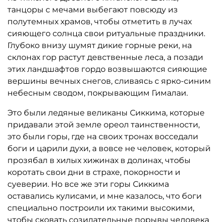
танцоры с мечами выбегают повсюду из
полутемных храмов, чтобы отметить в лучах
сияющего солнца свои ритуальные праздники.
Глубоко внизу шумят дикие горные реки, на
склонах гор растут девственные леса, а позади
этих ландшафтов гордо возвышаются сияющие
вершины вечных снегов, сливаясь с ярко-синим
небесным сводом, покрывающим Гималаи.
Это были ледяные великаны Сиккима, которые
придавали этой земле ореол таинственности,
это были горы, где на своих тронах восседали
боги и царили духи, а вовсе не человек, который
прозябал в хилых хижинах в долинах, чтобы
коротать свои дни в страхе, покорности и
суеверии. Но все же эти горы Сиккима
оставались кулисами, и мне казалось, что боги
специально построили их такими высокими,
чтобы сковать созидательные порывы человека