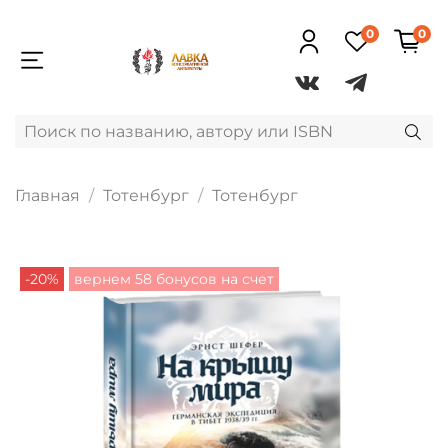
0
0
Главная
Тотенбург
Тотенбург
-20%
вернем 58 бонусов на счет