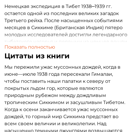
Немецкая экспедиция в Тибет 1938‒1939 гг.
остается одной из последних великих загадок
Третьего рейха. После насыщенных событиями
месяцев в Сиккиме (Британская Индия) пятеро
молодых исследователей достигли легендарного
тибетского нагорья и первыми из немцев вошли
Показать полностью
в запретный город Лхасу. Но что же делали
Цитаты из книги
немцы на «крыше мира»? Искали мистическую
Шамбалу или решали более прозаические, но не
Мы пережили ужас муссонных дождей, когда в
менее важные задачи? До сих пор эта
июне—июле 1938 года пересекали Гималаи,
знаменитая экспедиция окружена слухами,
чтобы поставить наши палатки к северу от
мифами и легендами. Считается, что в основе
покрытых льдом гор, которые являются
тибетской экспедиции лежали политические,
природным рубежом между дождливым
идеологические, даже оккультные мотивы. Но так
тропическим Сиккимом и засушливым Тибетом.
ли это было на самом деле? В этой книге об
Когда к осени заканчивается ужас муссонных
экспедиции рассказывают сами участники.
дождей, то горный мир Сиккима предстает во
Очень красиво повествует об экспедиции ее
всем своем величии и великолепии. Над
руководитель — биолог доктор Эрнст Шефер.
насыщенно темными джунглями возвышаются