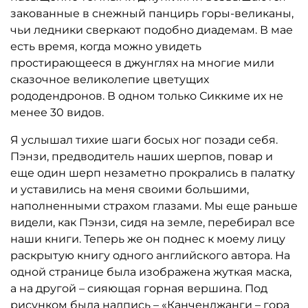
Кроме того, здесь можно найти наиболее
закованные в снежный панцирь горы-великаны,
важные выдержки из записок другого участника
чьи ледники сверкают подобно диадемам. В мае
— антрополога доктора Бруно Бегера, которые
есть время, когда можно увидеть
ранее были доступны лишь узкому кругу
простирающееся в джунглях на многие мили
читателей. Воспоминания предваряются очень
сказочное великолепие цветущих
важной вводной информацией о современном
рододендронов. В одном только Сиккиме их не
состоянии исследований на эту тему, которая
менее 30 видов.
разоблачает многие мифы, связанные с этим
поистине уникальным путешествием.
Я услышал тихие шаги босых ног позади себя.
Пэнзи, предводитель наших шерпов, повар и
еще один шерп незаметно прокрались в палатку
и уставились на меня своими большими,
наполненными страхом глазами. Мы еще раньше
видели, как Пэнзи, сидя на земле, перебирал все
наши книги. Теперь же он поднес к моему лицу
раскрытую книгу одного английского автора. На
одной странице была изображена жуткая маска,
а на другой – сияющая горная вершина. Под
рисунком была надпись – «Канченджанги – гора