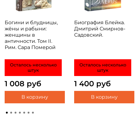
Богини и блудницы,
Биография Блейка.
жёны и рабыни:
Дмитрий Смирнов-
женщины в
Садовский.
античности. Том II.
Рим. Сара Померой
Осталось несколько
Осталось несколько
штук
штук
1 008 руб
1 400 руб
В корзину
В корзину