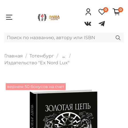
0
0
Главная
Тотенбург
...
Издательство "Ex Nord Lux"
вернем 50 бонусов на счет