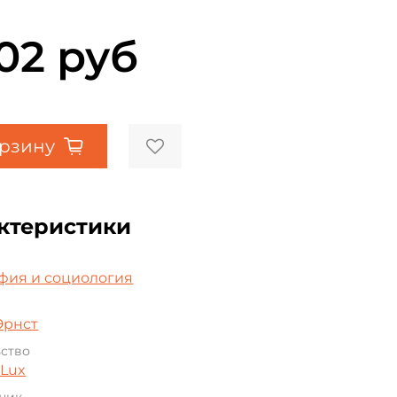
202 руб
орзину
ктеристики
а
фия и социология
Эрнст
ьство
 Lux