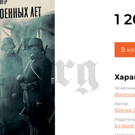
1 
В к
Хара
Тематик
Филосо
Автор
Юнгер 
Издател
Ex Nord