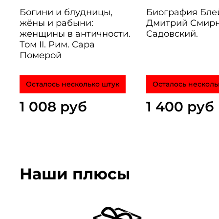
Богини и блудницы,
Биография Бле
жёны и рабыни:
Дмитрий Смирн
женщины в античности.
Садовский.
Том II. Рим. Сара
Померой
Осталось несколько штук
Осталось несколь
1 008 руб
1 400 руб
Наши плюсы