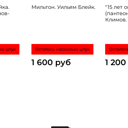
йка.
Мильтон. Уильям Блейк.
"15 лет 
ов-
(пантеон
Климов.
ко штук
Осталось несколько штук
Осталось
1 600 руб
1 200