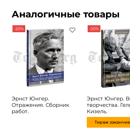
Аналогичные товары
-20%
-20%
Эрнст Юнгер.
Эрнст Юнгер. В
Отражения. Сборник
творчества. Гел
работ.
Кизель.
Тираж заканчив