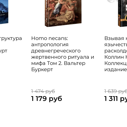
Структура
Homo necans:
Взывая к
антропология
язычест
урт
древнегреческого
расколд
жертвенного ритуала и
Коллин 
мифа Том 2. Вальтер
Коллекц
Буркерт
издани
1 474 руб
1 639 ру
1 179 руб
1 311 р