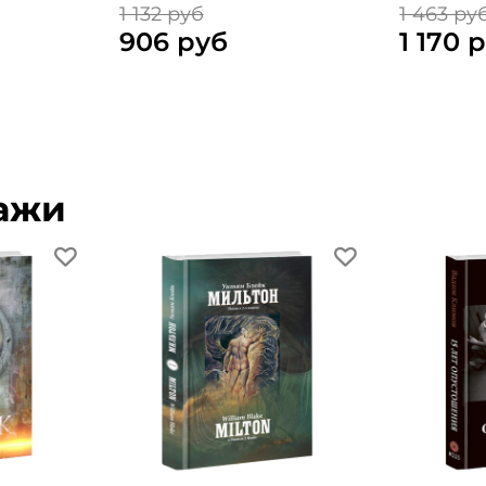
1 132 руб
1 463 ру
906 руб
1 170 
ажи