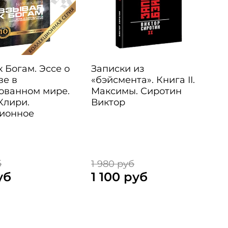
 Богам. Эссе о
Записки из
ве в
«бэйсмента». Книга II.
ованном мире.
Максимы. Сиротин
Клири.
Виктор
ионное
е
б
1 980 руб
1
уб
1 100 руб