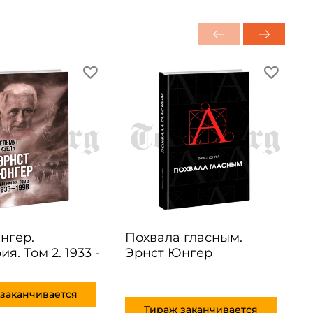
нгер.
Похвала гласным.
я. Том 2. 1933 -
Эрнст Юнгер
Б
1
заканчивается
Тираж заканчивается