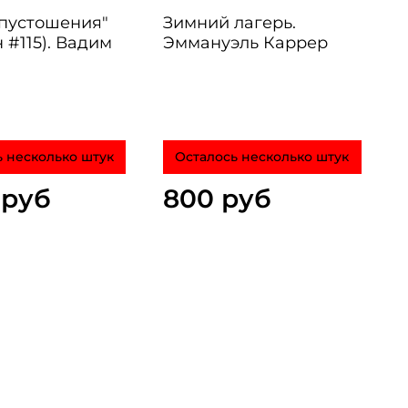
опустошения"
Зимний лагерь.
 #115). Вадим
Эммануэль Каррер
 несколько штук
Осталось несколько штук
 руб
800 руб