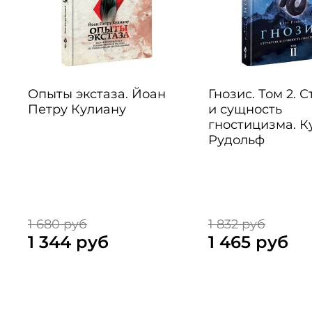
Опыты экстаза. Йоан
Гнозис. Том 2. 
Петру Кулиану
и сущность
гностицизма. К
Рудольф
1 680 руб
1 832 руб
1 344 руб
1 465 руб