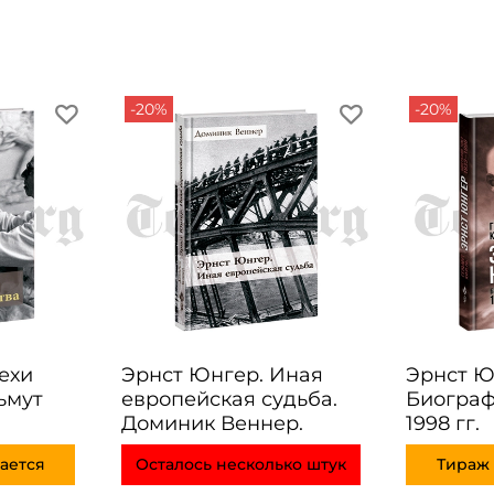
-20%
-20%
ехи
Эрнст Юнгер. Иная
Эрнст Ю
ьмут
европейская судьба.
Биографи
Доминик Веннер.
1998 гг.
ается
Осталось несколько штук
Тираж 