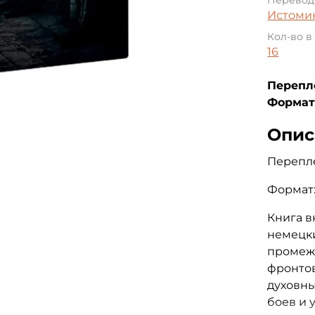
Перевод
Истоми
Кол-во в
16
Перепл
Формат
Опис
Перепле
Формат:
Книга в
немецки
промеж
фронто
духовны
боев и 