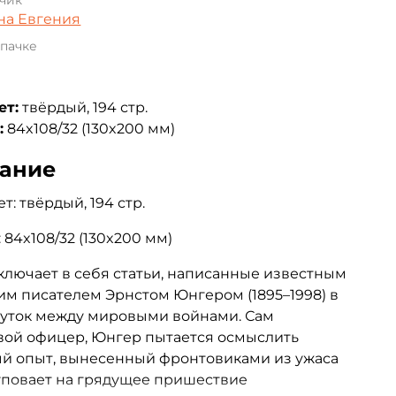
чик
на Евгения
 пачке
ет:
твёрдый, 194 стр.
:
84x108/32 (130x200 мм)
ание
т: твёрдый, 194 стр.
 84x108/32 (130x200 мм)
ключает в себя статьи, написанные известным
м писателем Эрнстом Юнгером (1895–1998) в
уток между мировыми войнами. Сам
вой офицер, Юнгер пытается осмыслить
й опыт, вынесенный фронтовиками из ужаса
уповает на грядущее пришествие