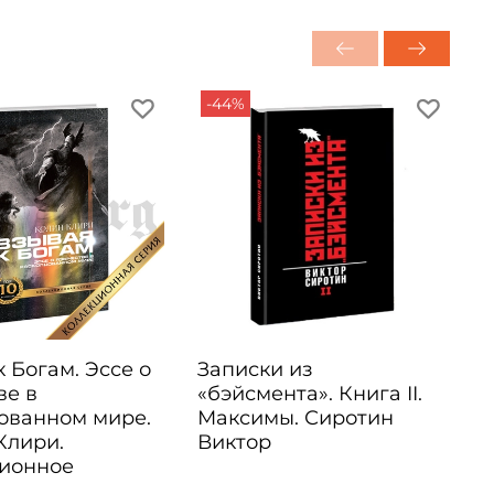
-44%
 Богам. Эссе о
Записки из
ве в
«бэйсмента». Книга II.
ованном мире.
Максимы. Сиротин
Клири.
Виктор
ионное
е