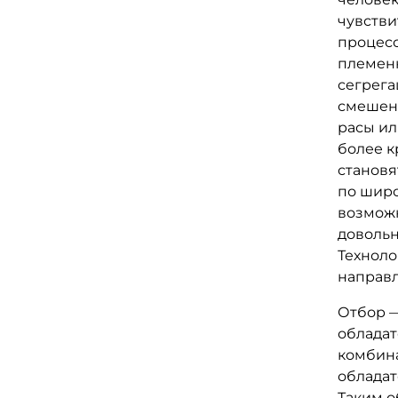
чувстви
процесс
племен
сегрега
смешени
расы ил
более к
становя
по широ
возмож
довольн
Техноло
направл
Отбор —
обладат
комбина
обладат
Таким о