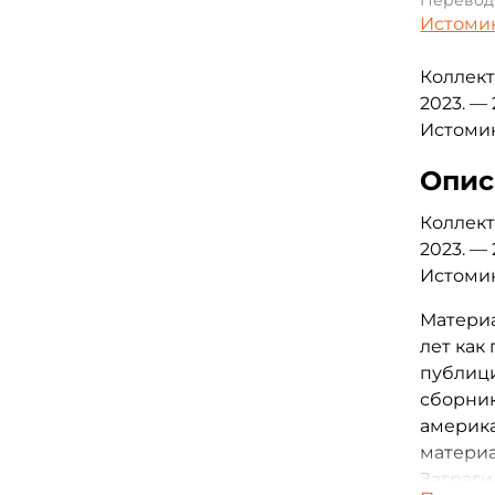
Перевод
Истоми
Коллект
2023. —
Истомин
Опис
Коллект
2023. —
Истомин
Материа
лет как
публици
сборни
америка
материа
Затраги