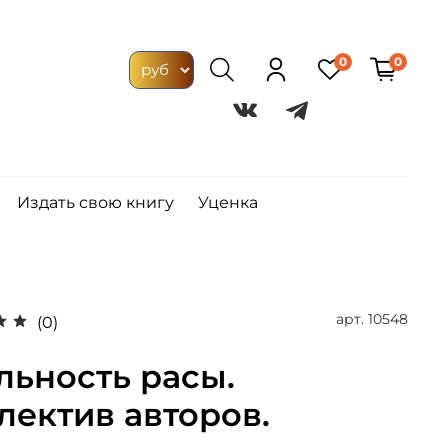
0
0
Издать свою книгу
Уценка
арт.
10548
(0)
льность расы.
лектив авторов.