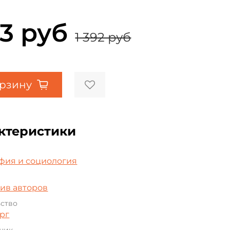
13 руб
1 392 руб
орзину
ктеристики
а
фия и социология
ив авторов
ьство
рг