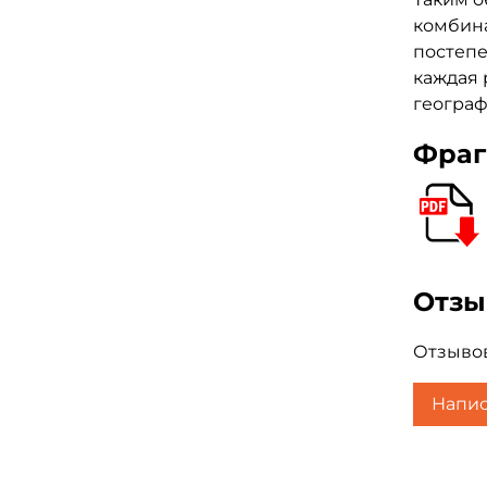
комбин
постепе
каждая 
географ
Фраг
Отз
Отзывов
Напис