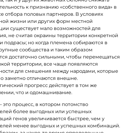
тельность к признанию «собственного вида» в
е отбора половых партнеров. В условиях
ной жизни или других форм местной
ции существует мало возможностей для
я, не считая окраины территории конкретной
и подрасы; но когда племена собираются в
рупные сообщества и таким образом
тся достаточно сильными, чтобы перемещаться
кой территории, все чаще появляются
ности для смешения между народами, которые
о заметно отличаются внешне.
гический прогресс действует в том же
ении, что и одомашнивание.
 это процесс, в котором потомство
елей более выгодных или успешных
ций генов увеличивается быстрее, чем у
елей менее выгодных и успешных комбинаций.
бразом, за какое-то время определенные