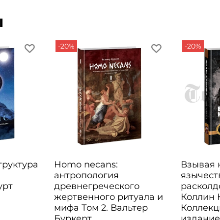
ы
-20%
-20%
Структура
Homo necans:
Взывая к
антропология
язычест
урт
древнегреческого
расколд
жертвенного ритуала и
Коллин 
мифа Том 2. Вальтер
Коллекц
Буркерт
издани