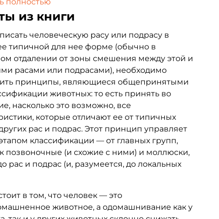
ь полностью
 антропологии, так и прикладные аспекты
ты из книги
 классификации и истории. Авторы настойчиво
ют на необоснованность и опасность отказа от
писать человеческую расу или подрасу в
ческой категории расы — тенденции, сегодня
е типичной для нее форме (обычно в
 преобладающей в западной науке.
ом отдалении от зоны смешения между этой и
ми расами или подрасами), необходимо
ить принципы, являющиеся общепринятыми
ссификации животных: то есть принять во
е, насколько это возможно, все
ристики, которые отличают ее от типичных
других рас и подрас. Этот принцип управляет
тапом классификации — от главных групп,
ак позвоночные (и схожие с ними) и моллюски,
до рас и подрас (и, разумеется, до локальных
стоит в том, что человек — это
машненное животное, а одомашнивание как у
а, так и у других животных склонно снижать