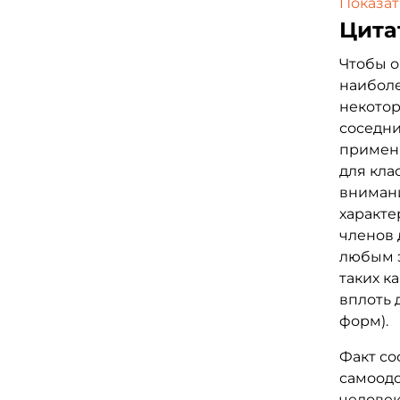
Показат
расовой
Цита
расовой
указыва
Чтобы о
биологи
наиболе
ставшей
некотор
соседни
примен
для кла
внимани
характе
членов 
любым э
таких к
вплоть 
форм).
Факт со
самоодо
человек