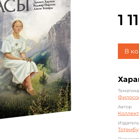
1 1
В к
Хара
Тематик
Филосо
Автор
Коллект
Издател
Тотенбу