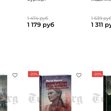
1 474 руб
1 639 ру
1 179 руб
1 311 р
-20%
-20%