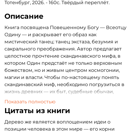
Тотенбург, 2026. - 160с. Твёрдый переплёт.
Описание
Книга посвящена Повешенному Богу — Всеотцу
Одину — и раскрывает его образ как
мистический танец: танец экстаза, безумия и
сакрального преображения. Автор предлагает
целостное прочтение скандинавского мифа, в
котором Один предстаёт не только верховным
божеством, но и живым центром космогонии,
магии и власти. Чтобы по-настоящему понять
скандинавский миф, необходимо погрузиться в
жизнь древних — их быт, судебные обычаи,
магические практики и религиозное
Показать полностью
мировоззрение. Только тогда миф перестаёт
Цитаты из книги
быть условностью и открывает скрытые смыслы.
Дерево же является воплощением идеи о
позиции человека в этом мире — его корни