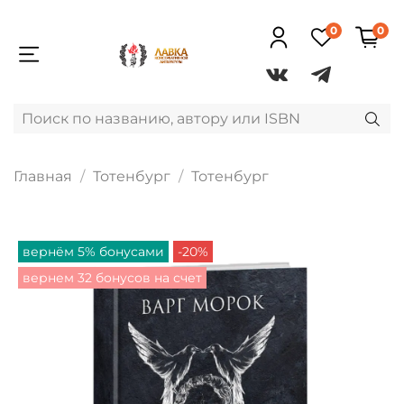
0
0
Главная
Тотенбург
Тотенбург
вернём 5% бонусами
-20%
вернем 32 бонусов на счет