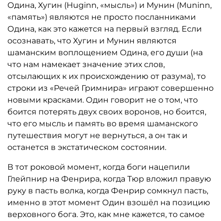
Одина, Хугин (Huginn, «мысль») и Мунин (Muninn,
«память») являются не просто посланниками
Одина, как это кажется на первый взгляд. Если
осознавать, что Хугин и Мунин являются
шаманским воплощением Одина, его души (на
что нам намекает значение этих слов,
отсылающих к их происхождению от разума), то
строки из «Речей Гримнира» играют совершенно
новыми красками. Один говорит не о том, что
боится потерять двух своих воронов, но боится,
что его мысль и память во время шаманского
путешествия могут не вернуться, а он так и
останется в экстатическом состоянии.
В тот роковой момент, когда боги нацепили
Глейпнир на Фенрира, когда Тюр вложил правую
руку в пасть волка, когда Фенрир сомкнул пасть,
именно в этот момент Один взошёл на позицию
верховного бога. Это, как мне кажется, то самое