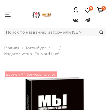
0
0
Главная
Тотенбург
...
Издательство "Ex Nord Lux"
вернем 44 бонусов на счет