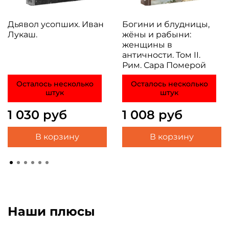
Дьявол усопших. Иван
Богини и блудницы,
Лукаш.
жёны и рабыни:
женщины в
античности. Том II.
Рим. Сара Померой
Осталось несколько
Осталось несколько
штук
штук
1 030 руб
1 008 руб
В корзину
В корзину
Наши плюсы