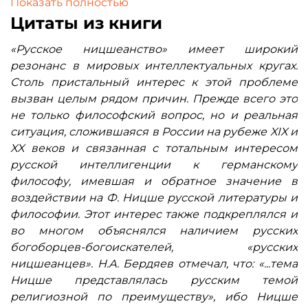
Показать полностью
не имеет аналогов.
Цитаты из книги
Провозглашение сверхчеловека было услышано
в России и мгновенно использовано в стихах и
«Русское ницшеанство» имеет широкий
прозе. «Русское ницшеанство», имея широкий
резонанс в мировых интеллектуальных кругах.
резонанс в мировых интеллектуальных кругах,
Столь пристальный интерес к этой проблеме
несет знамя широкого вопроса о культурном
вызван целым рядом причин. Прежде всего это
взаимодействии западной и русской культур.
не только философский вопрос, но и реальная
Бунтарский характер философии Фридриха
ситуация, сложившаяся в России на рубеже XIX и
Ницше, провозгласившего «переоценку
XX веков и связанная с тотальным интересом
ценностей», не мог не затронуть самые глубокие
русской интеллигенции к германскому
струны «русской души».
философу, имевшая и обратное значение в
Появление этого феномена в России — тема
воздействии на Ф. Ницше русской литературы и
данной книги.
философии. Этот интерес также подкреплялся и
во многом объяснялся наличием русских
богоборцев-богоискателей, «русских
ницшеанцев». Н.А. Бердяев отмечал, что: «...тема
Ницше представлялась русским темой
религиозной по преимуществу», ибо Ницше