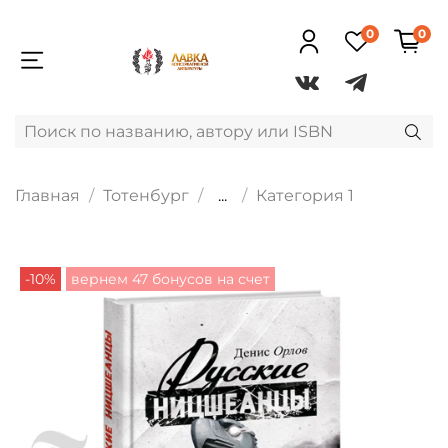
0
0
Главная
Тотенбург
...
Категория 1
-10%
вернем 47 бонусов на счет