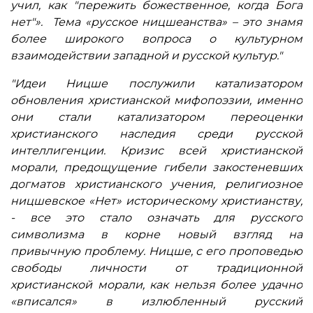
учил, как "пережить божественное, когда Бога
нет"».
Тема «русское ницшеанства» – это знамя
более широкого вопроса о культурном
взаимодействии западной и русской культур."
"Идеи Ницше послужили катализатором
обновления христианской мифопоэзии, именно
они стали катализатором переоценки
христианского наследия среди русской
интеллигенции. Кризис всей христианской
морали, предощущение гибели закостеневших
догматов христианского учения, религиозное
ницшевское «Нет» историческому христианству,
- все это стало означать для русского
символизма в корне новый взгляд на
привычную проблему. Ницше, с его проповедью
свободы личности от традиционной
христианской морали, как нельзя более удачно
«вписался» в излюбленный русский