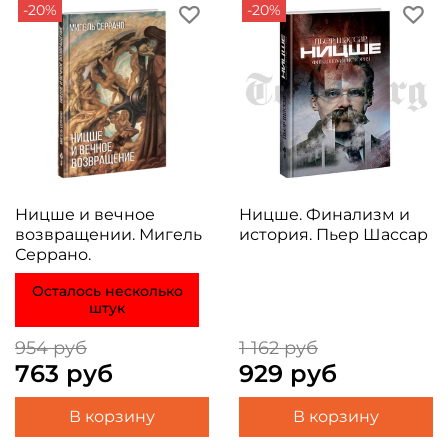
-20%
-20%
Ницше и вечное
Ницше. Финализм и
возвращении. Мигель
история. Пьер Шассар
Серрано.
Осталось несколько
штук
954 руб
1 162 руб
763 руб
929 руб
В корзину
В корзину