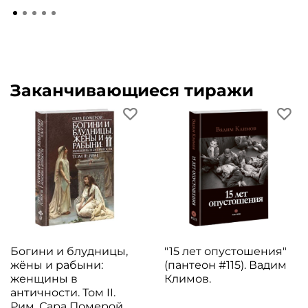
Заканчивающиеся тиражи
Богини и блудницы,
"15 лет опустошения"
жёны и рабыни:
(пантеон #115). Вадим
женщины в
Климов.
античности. Том II.
Рим. Сара Померой