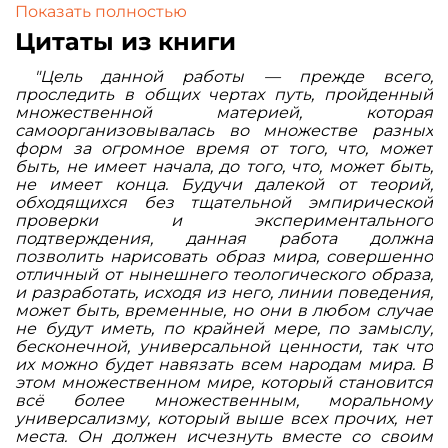
В своей работе Пьер Шассар подводит итог
Показать полностью
своей деятельности, разбирая такие понятия, как
Цитаты из книги
космотеизм, евгеника, эвтеника, научная
космология, биология, экология, метафизика.
"Цель данной работы — прежде всего,
проследить в общих чертах путь, пройденный
множественной материей, которая
самоорганизовывалась во множестве разных
форм за огромное время от того, что, может
быть, не имеет начала, до того, что, может быть,
не имеет конца. Будучи далекой от теорий,
обходящихся без тщательной эмпирической
проверки и экспериментального
подтверждения, данная работа должна
позволить нарисовать образ мира, совершенно
отличный от нынешнего теологического образа,
и разработать, исходя из него, линии поведения,
может быть, временные, но они в любом случае
не будут иметь, по крайней мере, по замыслу,
бесконечной, универсальной ценности, так что
их можно будет навязать всем народам мира. В
этом множественном мире, который становится
всё более множественным, моральному
универсализму, который выше всех прочих, нет
места. Он должен исчезнуть вместе со своим